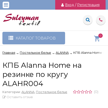
Вход
/
Регистрация
0
КАТАЛОГ ТОВАРОВ
Главная
Постельное белье
ALANNA
КПБ Alanna Home на 
→
→
→
КПБ Alanna Home на
резинке по кругу
ALAHR004
(0)
Категории:
ALANNA
,
Постельное белье
Оставить отзыв