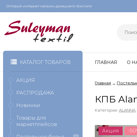
Оптовый интернет-магазин домашнего текстиля
КАТАЛОГ ТОВАРОВ
ГЛАВНАЯ
О Н
АКЦИЯ
Главная
Постельн
→
РАСПРОДАЖА
КПБ Ala
Новинки
Категории:
ALANNA
Товары для
маркетплейсов
Акция
-5
Постельное белье