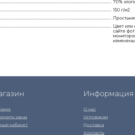
70% хлоп
150 г/м2
Простыня 
Цвет или 
сайте фот
мониторов
изменены
агазин
Информация
зина
О нас
рмить заказ
Оптовикам
ный кабинет
Доставка
Контакты