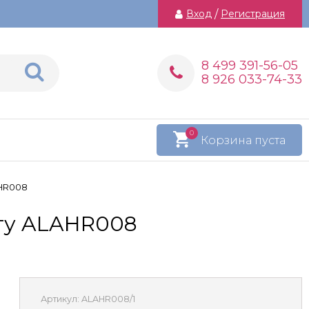
Вход
/
Регистрация
8 499 391-56-05
8 926 033-74-33
0
Корзина пуста
AHR008
угу ALAHR008
Артикул:
ALAHR008/1