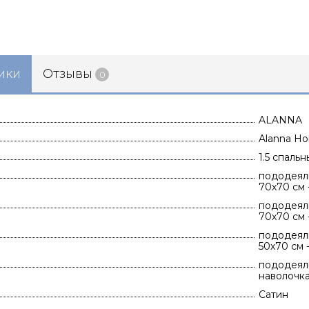
ики
Отзывы
0
ALANNA
Alanna Ho
1.5 спаль
пододеяль
70х70 см -
пододеяль
70х70 см -
пододеяль
50х70 см -
пододеяль
наволочка 
Сатин