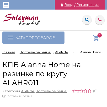
Вход
/
Регистрация
0
КАТАЛОГ ТОВАРОВ
Главная
Постельное белье
ALANNA
КПБ Alanna Home на 
→
→
→
КПБ Alanna Home на
резинке по кругу
ALAHR011
(0)
Категории:
ALANNA
,
Постельное белье
Оставить отзыв