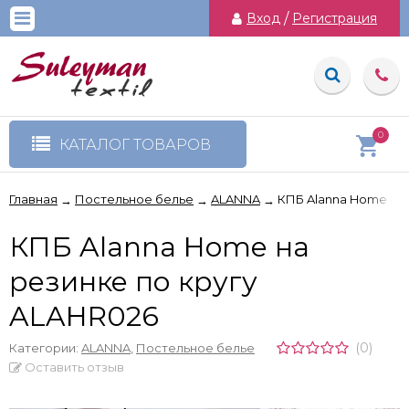
Вход
/
Регистрация
0
КАТАЛОГ ТОВАРОВ
Главная
Постельное белье
ALANNA
КПБ Alanna Home на 
→
→
→
КПБ Alanna Home на
резинке по кругу
ALAHR026
(0)
Категории:
ALANNA
,
Постельное белье
Оставить отзыв