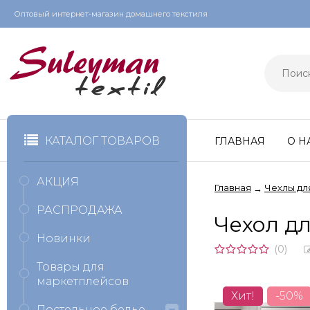
Оптовый интернет-магазин домашнего текстиля
КАТАЛОГ ТОВАРОВ
ГЛАВНАЯ
О Н
АКЦИЯ
Главная
Чехлы дл
→
РАСПРОДАЖА
Чехол дл
Новинки
(0)
Товары для
маркетплейсов
Хит!
-50%
Постельное белье