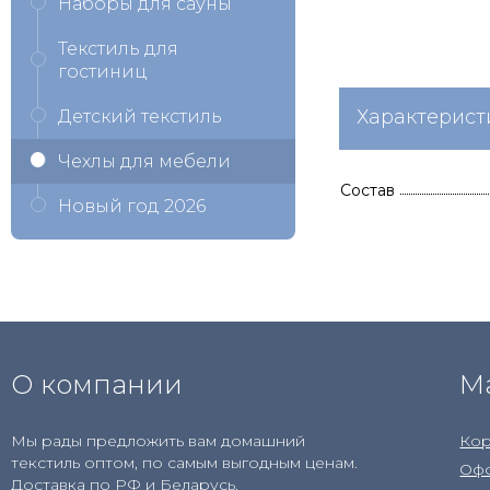
Наборы для сауны
Текстиль для
гостиниц
Характерист
Детский текстиль
Чехлы для мебели
Состав
Новый год 2026
О компании
М
Мы рады предложить вам домашний
Кор
текстиль оптом, по самым выгодным ценам.
Офо
Доставка по РФ и Беларусь.