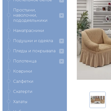
Простыни,
наволочки,
пододеяльники
Наматрасники
Подушки и одеяла
Пледы и покрывала
Полотенца
Коврики
Салфетки
Скатерти
Халаты