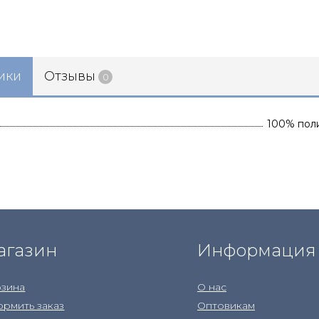
ики
Отзывы
0
100% пол
агазин
Информация
зина
О нас
рмить заказ
Оптовикам