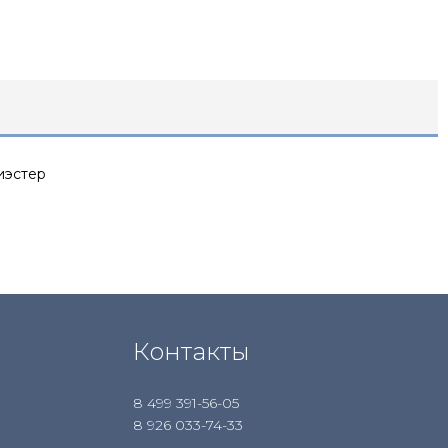
иэстер
Контакты
8 499 391-56-05
8 926 033-74-33