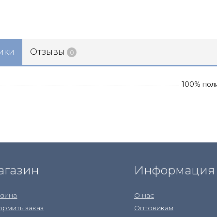
ики
Отзывы
0
100% пол
агазин
Информация
зина
О нас
рмить заказ
Оптовикам