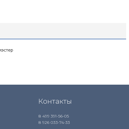
иэстер
Контакты
8 499 391-56-05
8 926 033-74-33