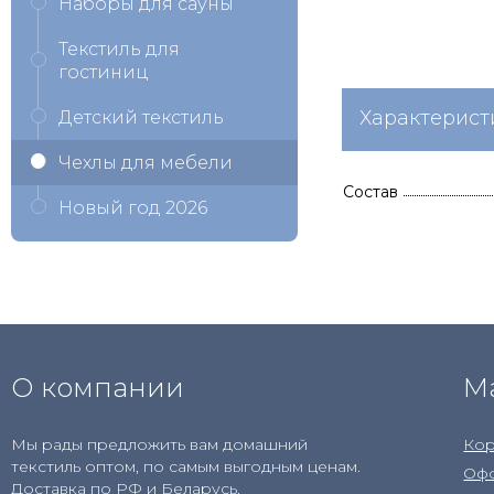
Наборы для сауны
Текстиль для
гостиниц
Характерист
Детский текстиль
Чехлы для мебели
Состав
Новый год 2026
О компании
М
Мы рады предложить вам домашний
Кор
текстиль оптом, по самым выгодным ценам.
Офо
Доставка по РФ и Беларусь.