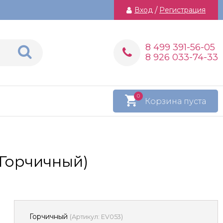
Вход
/
Регистрация
8 499 391-56-05
8 926 033-74-33
0
Корзина пуста
(Горчичный)
Горчичный
(
Артикул:
EV053
)