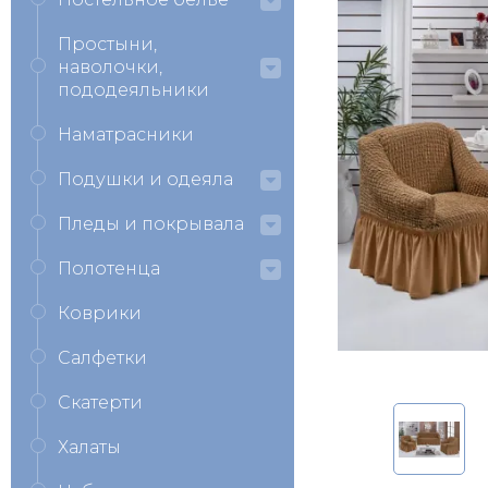
Простыни,
наволочки,
пододеяльники
Наматрасники
Подушки и одеяла
Пледы и покрывала
Полотенца
Коврики
Салфетки
Скатерти
Халаты