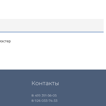
иэстер
Контакты
8 499 391-56-05
8 926 033-74-33