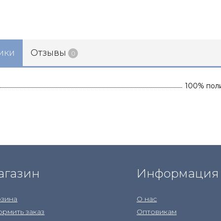
ики
Отзывы
0
100% пол
агазин
Информация
зина
О нас
рмить заказ
Оптовикам