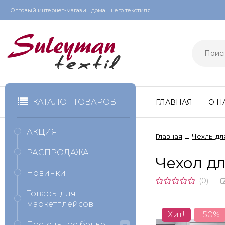
Оптовый интернет-магазин домашнего текстиля
КАТАЛОГ ТОВАРОВ
ГЛАВНАЯ
О Н
АКЦИЯ
Главная
Чехлы дл
→
РАСПРОДАЖА
Чехол д
Новинки
(0)
Товары для
маркетплейсов
Хит!
-50%
Постельное белье