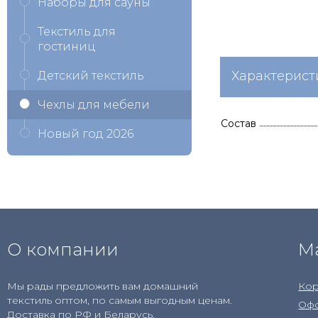
Наборы для сауны
Текстиль для
гостиниц
Характерист
Детский текстиль
Чехлы для мебели
Состав
Новый год 2026
О компании
М
Мы рады предложить вам домашний
Кор
текстиль оптом, по самым выгодным ценам.
Офо
Доставка по РФ и Беларусь.