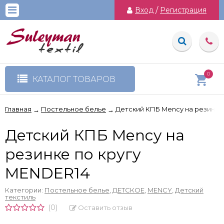
Вход
/
Регистрация
0
КАТАЛОГ ТОВАРОВ
Главная
Постельное белье
Детский КПБ Mency на резинке
→
→
Детский КПБ Mency на
резинке по кругу
MENDER14
Категории:
Постельное белье
,
ДЕТСКОЕ
,
MENCY
,
Детский
текстиль
(0)
Оставить отзыв