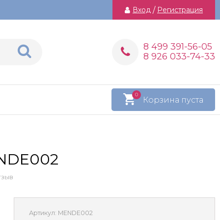
Вход
/
Регистрация
8 499 391-56-05
8 926 033-74-33
0
Корзина пуста
ENDE002
тзыв
Артикул:
MENDE002