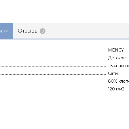
ики
Отзывы
0
MENCY
Детское
1.5 спаль
Сатин
80% хлоп
120 г/м2