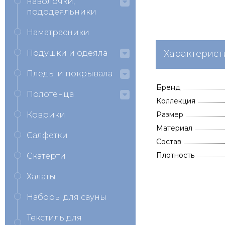
наволочки,
пододеяльники
Наматрасники
Подушки и одеяла
Характерист
Пледы и покрывала
Бренд
Полотенца
Коллекция
Коврики
Размер
Материал
Салфетки
Состав
Плотность
Скатерти
Халаты
Наборы для сауны
Текстиль для