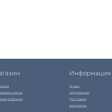
агазин
Информация
зина
О нас
рмить заказ
Оптовикам
ный кабинет
Доставка
Контакты