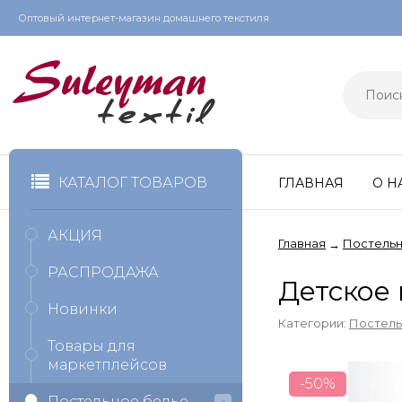
Оптовый интернет-магазин домашнего текстиля
КАТАЛОГ ТОВАРОВ
ГЛАВНАЯ
О Н
АКЦИЯ
Главная
Постельн
→
РАСПРОДАЖА
Детское
Новинки
Категории:
Постель
Товары для
маркетплейсов
-50%
Постельное белье