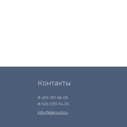
Контакты
8 499 391-56-05
8 926 033-74-33
info@denvol.ru