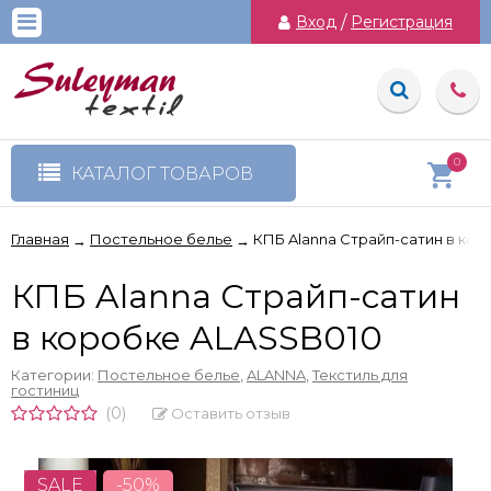
Вход
/
Регистрация
0
КАТАЛОГ ТОВАРОВ
Главная
Постельное белье
КПБ Alanna Страйп-сатин в ко
→
→
КПБ Alanna Страйп-сатин
в коробке ALASSB010
Категории:
Постельное белье
,
ALANNA
,
Текстиль для
гостиниц
(0)
Оставить отзыв
SALE
-50%