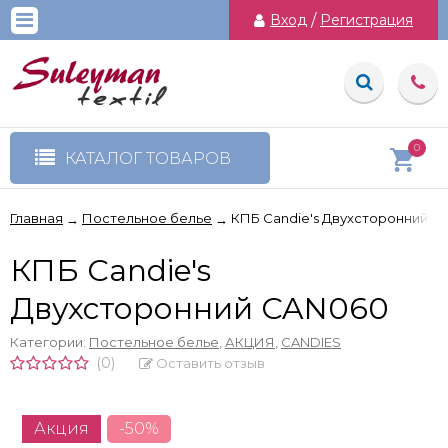
Вход
/
Регистрация
0
КАТАЛОГ ТОВАРОВ
Главная
Постельное белье
КПБ Candie's Двухсторонний C
→
→
КПБ Candie's
Двухсторонний CAN060
Категории:
Постельное белье
,
АКЦИЯ
,
CANDIES
(0)
Оставить отзыв
Акция
-50%