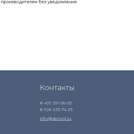
 производителем без уведомления.
Контакты
8 499 391-56-05
8 926 033-74-33
info@denvol.ru