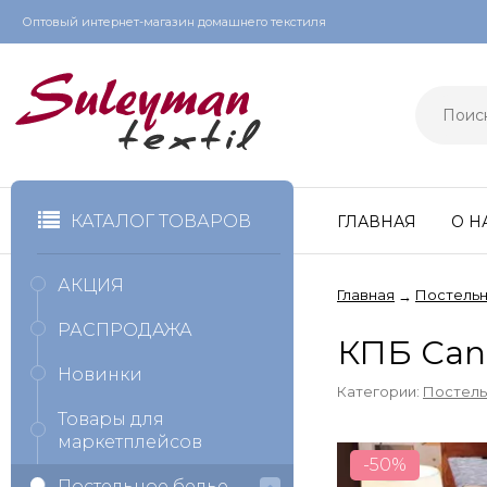
Оптовый интернет-магазин домашнего текстиля
КАТАЛОГ ТОВАРОВ
ГЛАВНАЯ
О Н
АКЦИЯ
Главная
Постельн
→
РАСПРОДАЖА
КПБ Can
Новинки
Категории:
Постель
Товары для
маркетплейсов
-50%
Постельное белье