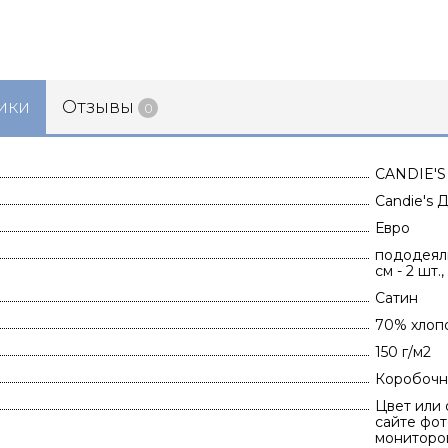
ики
Отзывы
0
CANDIE'S
Candie's 
Евро
пододеяль
см - 2 шт.
Сатин
70% хлоп
150 г/м2
Коробочн
Цвет или 
сайте фот
мониторов