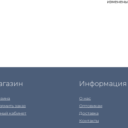
изменены
агазин
Информация
зина
О нас
рмить заказ
Оптовикам
ный кабинет
Доставка
Контакты