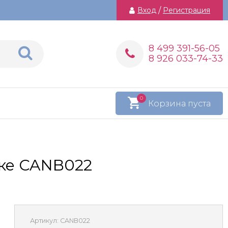
Вход
/
Регистрация
8 499 391-56-05
8 926 033-74-33
0
Корзина пуста
бке CANB022
Артикул:
CANB022