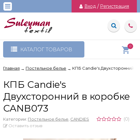
Вход
/
Регистрация
0
КАТАЛОГ ТОВАРОВ
Главная
Постельное белье
КПБ Candie's Двухсторонний в
→
→
КПБ Candie's
Двухсторонний в коробке
CANB073
(0)
Категории:
Постельное белье
,
CANDIES
Оставить отзыв