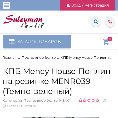
Вход
/
Регистрация
0
КАТАЛОГ ТОВАРОВ
Главная
Постельное белье
КПБ Mency House Поплин на ре
→
→
КПБ Mency House Поплин
на резинке MENR039
(Темно-зеленый)
(0)
Категории:
Постельное белье
,
MENCY
Оставить отзыв