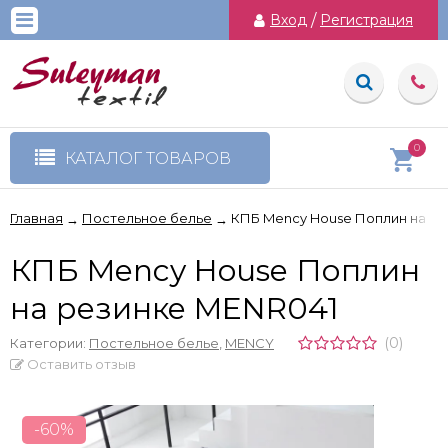
Вход
/
Регистрация
0
КАТАЛОГ ТОВАРОВ
Главная
Постельное белье
КПБ Mency House Поплин на р
→
→
КПБ Mency House Поплин
на резинке MENR041
(0)
Категории:
Постельное белье
,
MENCY
Оставить отзыв
-60%