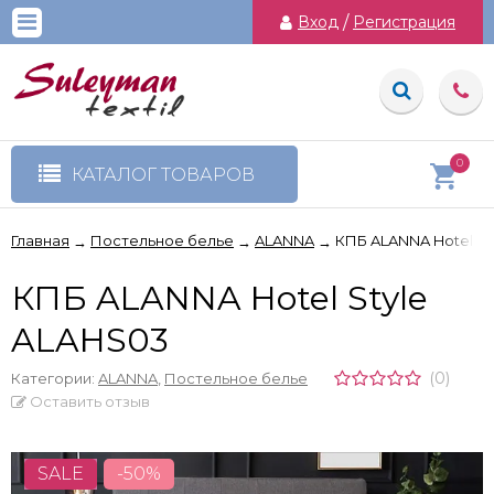
Вход
/
Регистрация
0
КАТАЛОГ ТОВАРОВ
Главная
Постельное белье
ALANNA
КПБ ALANNA Hotel St
→
→
→
КПБ ALANNA Hotel Style
ALAHS03
(0)
Категории:
ALANNA
,
Постельное белье
Оставить отзыв
SALE
-50%