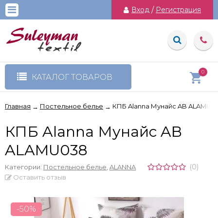
Вход
/
Регистрация
0
КАТАЛОГ ТОВАРОВ
Главная
Постельное белье
КПБ Alanna Мунайс AB ALAMU0
→
→
КПБ Alanna Мунайс AB
ALAMU038
(0)
Категории:
Постельное белье
,
ALANNA
Оставить отзыв
-50%