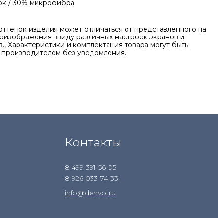
ок / 30% микрофибра
оттенок изделия может отличаться от представленного на
оизображения ввиду различных настроек экранов и
., Характеристики и комплектация товара могут быть
 производителем без уведомления.
Контакты
8 499 391-56-05
8 926 033-74-33
info@denvol.ru