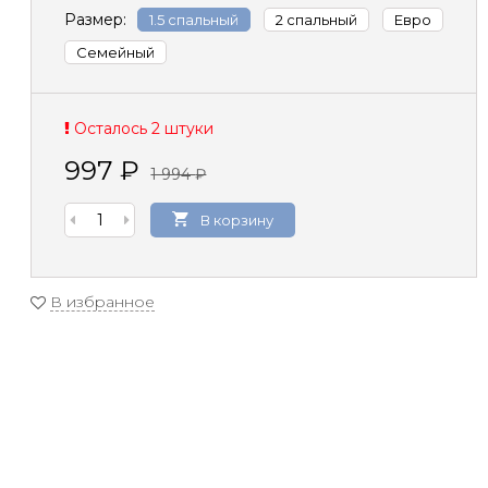
Размер:
1.5 спальный
2 спальный
Евро
Семейный
Осталось 2 штуки
997
₽
1 994
₽
В корзину
В избранное