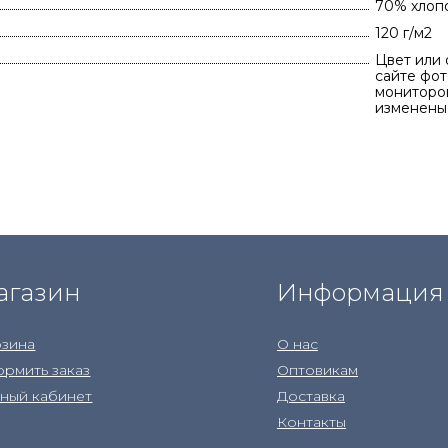
70% хлоп
120 г/м2
Цвет или 
сайте фот
мониторов
изменены
агазин
Информация
зина
О нас
рмить заказ
Оптовикам
ный кабинет
Доставка
Контакты