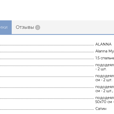
ики
Отзывы
0
ALANNA
Alanna М
1.5 спаль
пододеяль
- 2 шт.
пододеяль
см - 2 шт.
пододеяль
см - 2 шт.
пододеяль
50х70 см -
Сатин