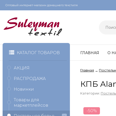
Оптовый интернет-магазин домашнего текстиля
КАТАЛОГ ТОВАРОВ
ГЛАВНАЯ
О Н
АКЦИЯ
Главная
Постельн
→
РАСПРОДАЖА
КПБ Ala
Новинки
Категории:
Постель
Товары для
маркетплейсов
-50%
Постельное белье