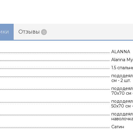
ики
Отзывы
0
ALANNA
Alanna Му
1.5 спаль
пододеяль
см - 2 шт.
пододеяль
70х70 см -
пододеяль
50х70 см -
пододеяль
наволочка 
Сатин