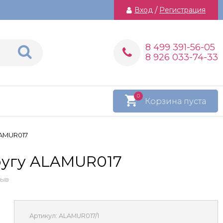
Вход
/
Регистрация
8 499 391-56-05
8 926 033-74-33
0
Корзина пуста
LAMUR017
ругу ALAMUR017
зыв
Артикул:
ALAMUR017/1