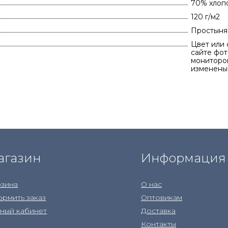
70% хлоп
120 г/м2
Простыня 
Цвет или 
сайте фот
мониторов
изменены
агазин
Информация
зина
О нас
рмить заказ
Оптовикам
ный кабинет
Доставка
Контакты