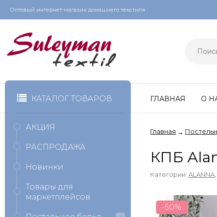
Оптовый интернет-магазин домашнего текстиля
КАТАЛОГ ТОВАРОВ
ГЛАВНАЯ
О Н
АКЦИЯ
Главная
Постельн
→
РАСПРОДАЖА
КПБ Ala
Новинки
Категории:
ALANNA
Товары для
маркетплейсов
-50%
Постельное белье