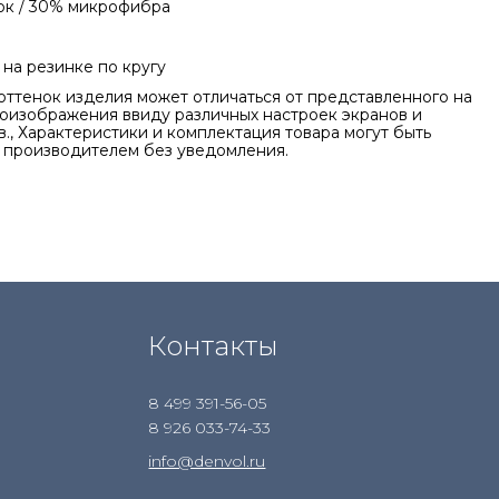
ок / 30% микрофибра
на резинке по кругу
оттенок изделия может отличаться от представленного на
оизображения ввиду различных настроек экранов и
., Характеристики и комплектация товара могут быть
 производителем без уведомления.
Контакты
8 499 391-56-05
8 926 033-74-33
info@denvol.ru