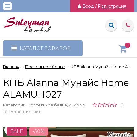
Вход
/
Регистрация
0
КАТАЛОГ ТОВАРОВ
Главная
Постельное белье
КПБ Alanna Мунайс Home ALA
→
→
КПБ Alanna Мунайс Home
ALAMUH027
(0)
Категории:
Постельное белье
,
ALANNA
Оставить отзыв
SALE
-50%