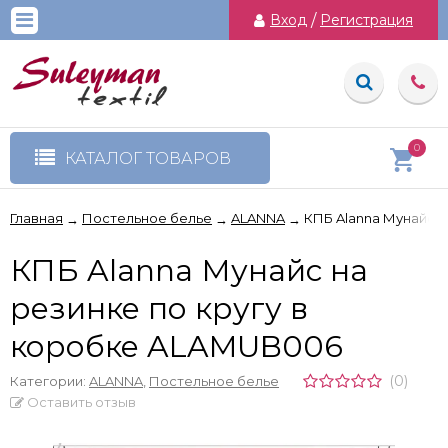
Вход
/
Регистрация
0
КАТАЛОГ ТОВАРОВ
Главная
Постельное белье
ALANNA
КПБ Alanna Мунайс н
→
→
→
КПБ Alanna Мунайс на
резинке по кругу в
коробке ALAMUB006
(0)
Категории:
ALANNA
,
Постельное белье
Оставить отзыв