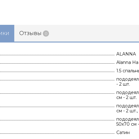
ики
Отзывы
0
ALANNA
Alanna На
1.5 спаль
пододеяль
- 2 шт.
пододеяль
см - 2 шт.
пододеяль
см - 2 шт.
пододеяль
50х70 см -
Сатин