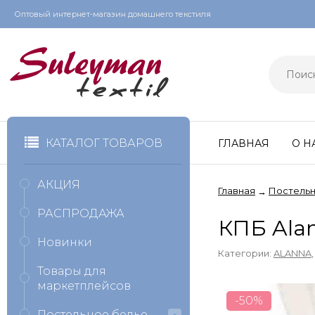
Оптовый интернет-магазин домашнего текстиля
КАТАЛОГ ТОВАРОВ
ГЛАВНАЯ
О Н
АКЦИЯ
Главная
Постельн
→
РАСПРОДАЖА
КПБ Ala
Новинки
Категории:
ALANNA
Товары для
маркетплейсов
-50%
Постельное белье