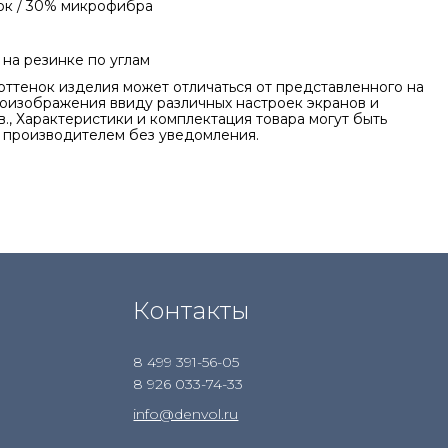
ок / 30% микрофибра
на резинке по углам
оттенок изделия может отличаться от представленного на
оизображения ввиду различных настроек экранов и
., Характеристики и комплектация товара могут быть
 производителем без уведомления.
Контакты
8 499 391-56-05
8 926 033-74-33
info@denvol.ru