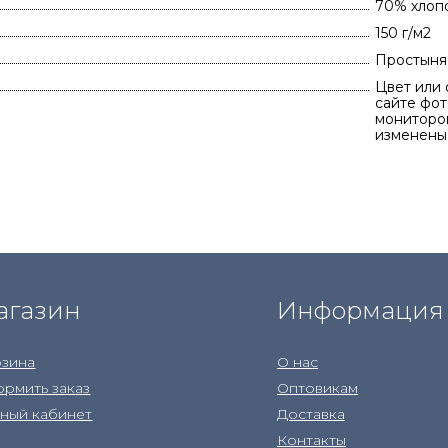
70% хлоп
150 г/м2
Простыня 
Цвет или 
сайте фот
мониторов
изменены
агазин
Информация
зина
О нас
рмить заказ
Оптовикам
ный кабинет
Доставка
Контакты