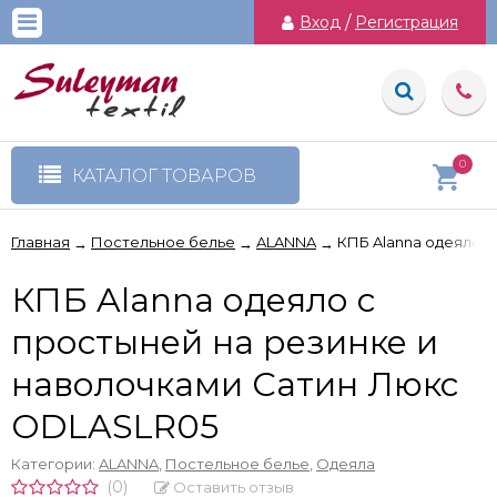
Вход
/
Регистрация
0
КАТАЛОГ ТОВАРОВ
Главная
Постельное белье
ALANNA
КПБ Alanna одеяло 
→
→
→
КПБ Alanna одеяло с
простыней на резинке и
наволочками Сатин Люкс
ODLASLR05
Категории:
ALANNA
,
Постельное белье
,
Одеяла
(0)
Оставить отзыв