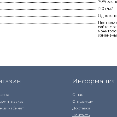
70% хлоп
120 г/м2
Однотонн
Цвет или 
сайте фот
мониторов
изменены
агазин
Информация
зина
О нас
рмить заказ
Оптовикам
ный кабинет
Доставка
Контакты