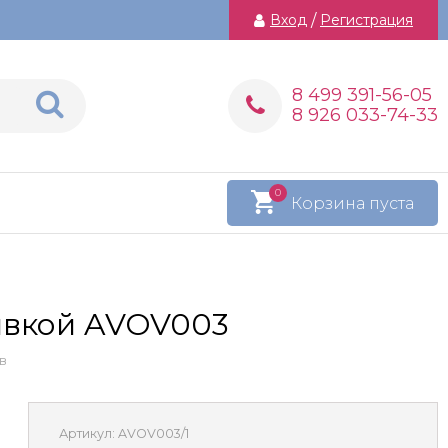
Вход
/
Регистрация
8 499 391-56-05
8 926 033-74-33
0
Корзина пуста
ивкой AVOV003
в
Артикул:
AVOV003/1