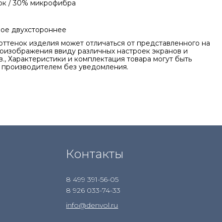
ок / 30% микрофибра
ое двухстороннее
оттенок изделия может отличаться от представленного на
оизображения ввиду различных настроек экранов и
., Характеристики и комплектация товара могут быть
 производителем без уведомления.
Контакты
8 499 391-56-05
8 926 033-74-33
info@denvol.ru