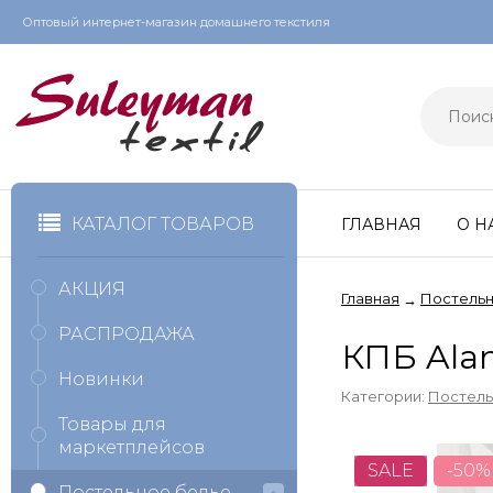
Оптовый интернет-магазин домашнего текстиля
КАТАЛОГ ТОВАРОВ
ГЛАВНАЯ
О Н
АКЦИЯ
Главная
Постельн
→
РАСПРОДАЖА
КПБ Ala
Новинки
Категории:
Постель
Товары для
маркетплейсов
SALE
-50%
Постельное белье