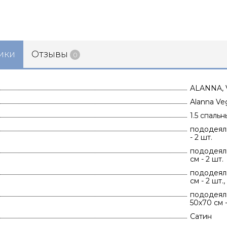
ики
Отзывы
0
ALANNA,
Alanna V
1.5 спаль
пододеяль
- 2 шт.
пододеяль
см - 2 шт.
пододеяль
см - 2 шт.
пододеяль
50х70 см -
Сатин