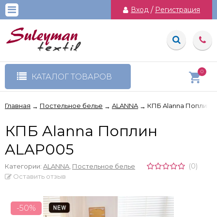
Вход
/
Регистрация
0
КАТАЛОГ ТОВАРОВ
Главная
Постельное белье
ALANNA
КПБ Alanna Поплин 
→
→
→
КПБ Alanna Поплин
ALAP005
(0)
Категории:
ALANNA
,
Постельное белье
Оставить отзыв
-50%