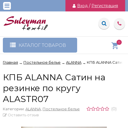
Вход
/
Регистрация
0
КАТАЛОГ ТОВАРОВ
Главная
Постельное белье
ALANNA
КПБ ALANNA Сатин на
→
→
→
КПБ ALANNA Сатин на
резинке по кругу
ALASTR07
(0)
Категории:
ALANNA
,
Постельное белье
Оставить отзыв