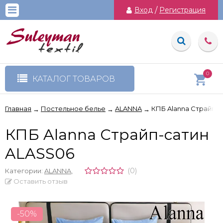
Вход
/
Регистрация
0
КАТАЛОГ ТОВАРОВ
Главная
Постельное белье
ALANNA
КПБ Alanna Страйп-
→
→
→
КПБ Alanna Страйп-сатин
ALASS06
(0)
Категории:
ALANNA
,
Оставить отзыв
-50%