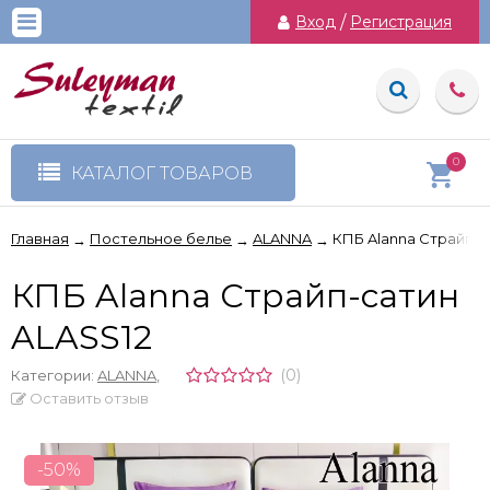
Вход
/
Регистрация
0
КАТАЛОГ ТОВАРОВ
Главная
Постельное белье
ALANNA
КПБ Alanna Страйп-с
→
→
→
КПБ Alanna Страйп-сатин
ALASS12
(0)
Категории:
ALANNA
,
Оставить отзыв
-50%