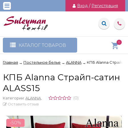
Вход
/
Регистрация
0
КАТАЛОГ ТОВАРОВ
Главная
Постельное белье
ALANNA
КПБ Alanna Страйп-с
→
→
→
КПБ Alanna Страйп-сатин
ALASS15
(0)
Категории:
ALANNA
,
Оставить отзыв
-50%