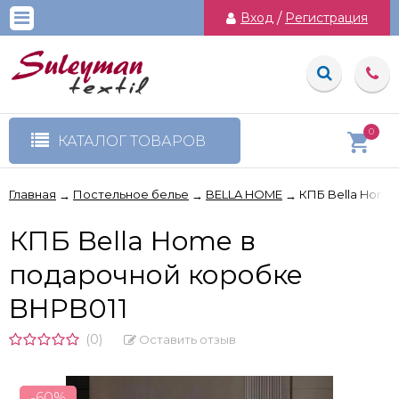
Вход
/
Регистрация
0
КАТАЛОГ ТОВАРОВ
Главная
Постельное белье
BELLA HOME
КПБ Bella Home
→
→
→
КПБ Bella Home в
подарочной коробке
BHPB011
(0)
Оставить отзыв
-60%