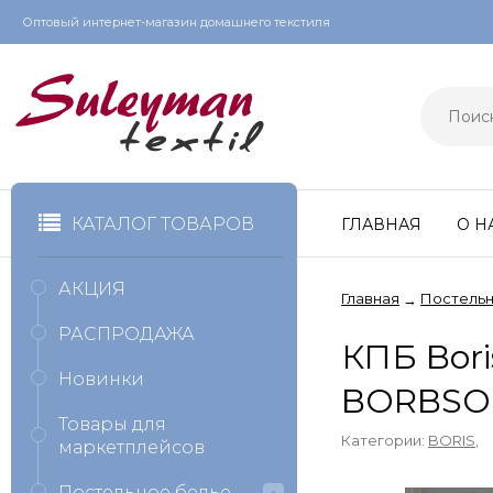
Оптовый интернет-магазин домашнего текстиля
КАТАЛОГ ТОВАРОВ
ГЛАВНАЯ
О Н
АКЦИЯ
Главная
Постельн
→
РАСПРОДАЖА
КПБ Bor
Новинки
BORBSO
Товары для
Категории:
BORIS
,
маркетплейсов
Постельное белье