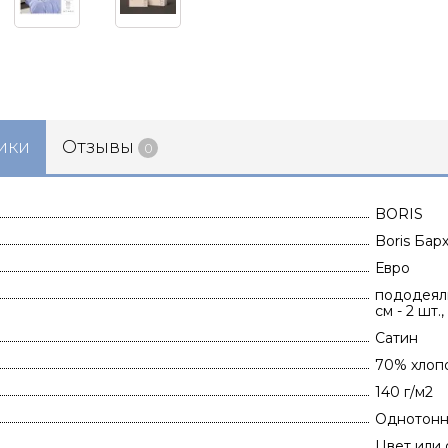
ики
Отзывы
0
BORIS
Boris Бар
Евро
пододеяль
см - 2 шт.
Сатин
70% хлоп
140 г/м2
Однотонн
Цвет или 