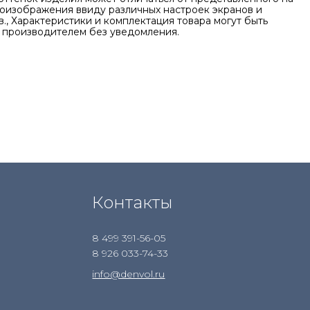
оизображения ввиду различных настроек экранов и
., Характеристики и комплектация товара могут быть
 производителем без уведомления.
Контакты
8 499 391-56-05
8 926 033-74-33
info@denvol.ru