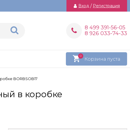
Вход
/
Регистрация
8 499 391-56-05
8 926 033-74-33
0
Корзина пуста
коробке BORBSOB17
ный в коробке