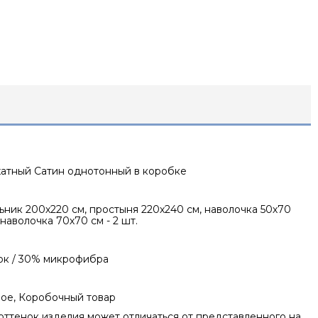
хатный Сатин однотонный в коробке
ник 200х220 см, простыня 220х240 см, наволочка 50х70
, наволочка 70х70 см - 2 шт.
ок / 30% микрофибра
ое, Коробочный товар
оттенок изделия может отличаться от представленного на