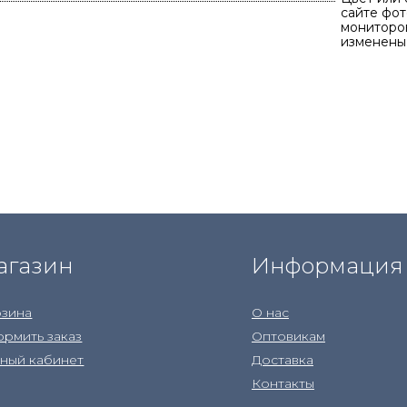
сайте фот
мониторов
изменены
агазин
Информация
зина
О нас
рмить заказ
Оптовикам
ный кабинет
Доставка
Контакты