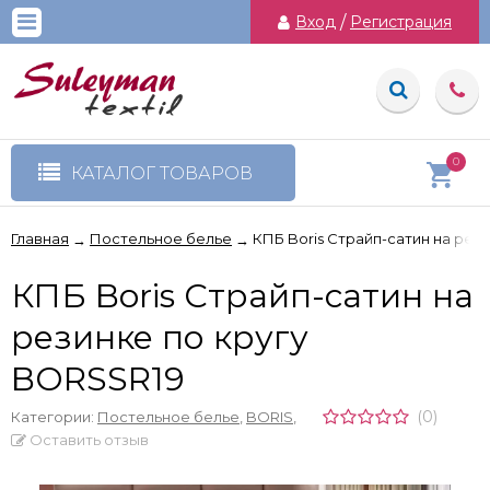
Вход
/
Регистрация
0
КАТАЛОГ ТОВАРОВ
Главная
Постельное белье
КПБ Boris Cтрайп-сатин на рез
→
→
КПБ Boris Cтрайп-сатин на
резинке по кругу
BORSSR19
(0)
Категории:
Постельное белье
,
BORIS
,
Оставить отзыв