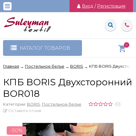
Вход
/
Регистрация
0
КАТАЛОГ ТОВАРОВ
Главная
Постельное белье
BORIS
КПБ BORIS Двухсторо
→
→
→
КПБ BORIS Двухсторонний
BOR018
(0)
Категории:
BORIS
,
Постельное белье
Оставить отзыв
-50%