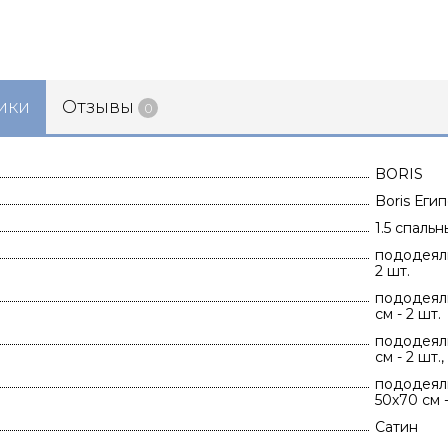
ики
Отзывы
0
BORIS
Boris Еги
1.5 спаль
пододеяль
2 шт.
пододеяль
см - 2 шт.
пододеяль
см - 2 шт.
пододеяль
50х70 см -
Сатин