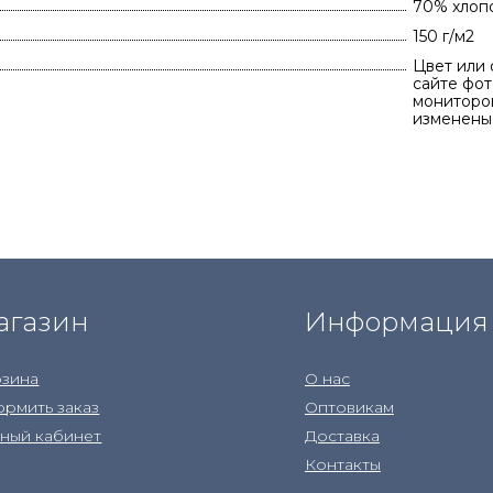
70% хлоп
150 г/м2
Цвет или 
сайте фот
мониторов
изменены
агазин
Информация
зина
О нас
рмить заказ
Оптовикам
ный кабинет
Доставка
Контакты