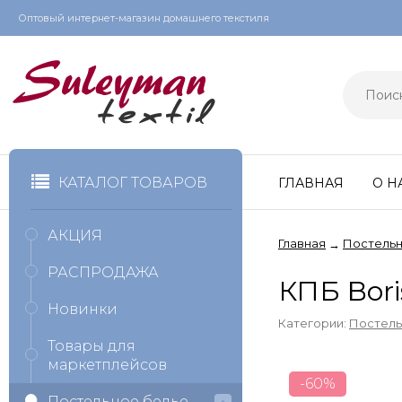
Оптовый интернет-магазин домашнего текстиля
КАТАЛОГ ТОВАРОВ
ГЛАВНАЯ
О Н
АКЦИЯ
Главная
Постельн
→
РАСПРОДАЖА
КПБ Bor
Новинки
Категории:
Постель
Товары для
маркетплейсов
-60%
Постельное белье