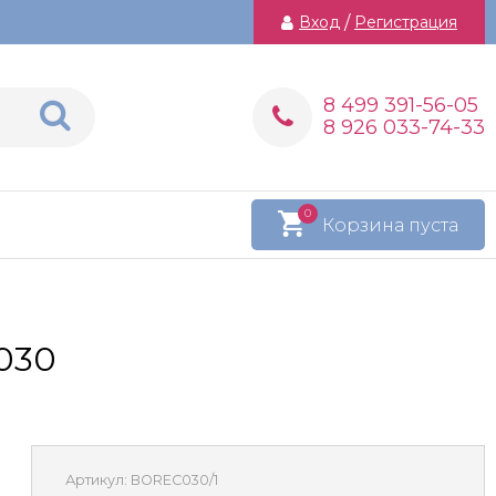
Вход
/
Регистрация
8 499 391-56-05
8 926 033-74-33
0
Корзина пуста
030
Артикул:
BOREC030/1