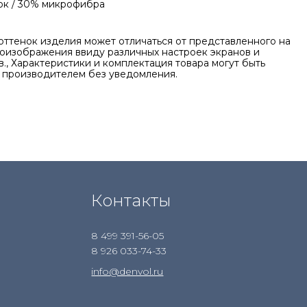
ок / 30% микрофибра
оттенок изделия может отличаться от представленного на
оизображения ввиду различных настроек экранов и
., Характеристики и комплектация товара могут быть
 производителем без уведомления.
Контакты
8 499 391-56-05
8 926 033-74-33
info@denvol.ru