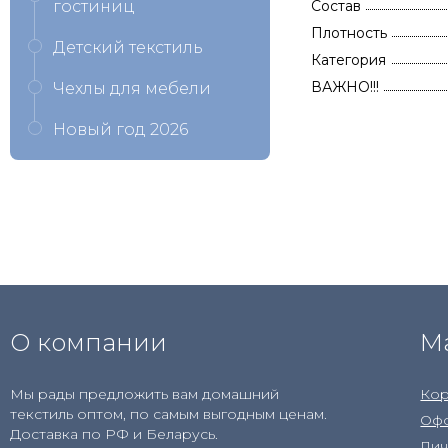
гостиниц
Состав
Плотность
Детский текстиль
Категория
ВАЖНО!!!
Чехлы для мебели
Новый год 2026
О компании
М
Мы рады предложить вам домашний
Кор
текстиль оптом, по самым выгодным ценам.
Офо
Доставка по РФ и Беларусь.
Лич