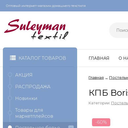
Оптовый интернет-магазин домашнего текстиля
КАТАЛОГ ТОВАРОВ
ГЛАВНАЯ
О Н
АКЦИЯ
Главная
Постельн
→
РАСПРОДАЖА
КПБ Bor
Новинки
Категории:
Постель
Товары для
маркетплейсов
-60%
Постельное белье