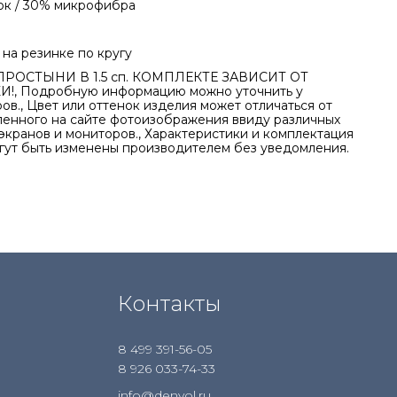
ок / 30% микрофибра
на резинке по кругу
ПРОСТЫНИ В 1.5 сп. КОМПЛЕКТЕ ЗАВИСИТ ОТ
!, Подробную информацию можно уточнить у
в., Цвет или оттенок изделия может отличаться от
ленного на сайте фотоизображения ввиду различных
экранов и мониторов., Характеристики и комплектация
гут быть изменены производителем без уведомления.
Контакты
8 499 391-56-05
8 926 033-74-33
info@denvol.ru