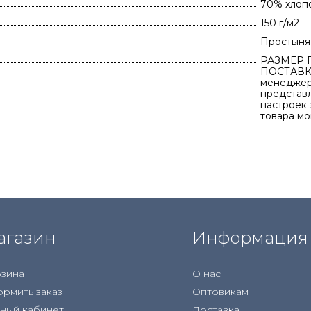
70% хлоп
150 г/м2
Простыня 
РАЗМЕР 
ПОСТАВКИ
менеджеро
представ
настроек 
товара мо
агазин
Информация
зина
О нас
рмить заказ
Оптовикам
ный кабинет
Доставка