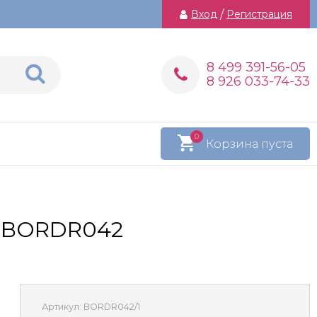
Вход
/
Регистрация
8 499 391-56-05
8 926 033-74-33
0
Корзина пуста
гу BORDR042
Артикул:
BORDR042/1