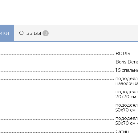
ики
Отзывы
0
BORIS
Boris Den
1.5 спаль
пододеяль
наволочка
пододеяль
70х70 см -
пододеяль
50х70 см -
пододеяль
50х70 см -
Сатин