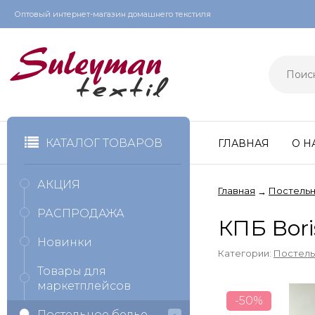
Оптовый интернет-магазин домашнего текстиля
КАТАЛОГ ТОВАРОВ
ГЛАВНАЯ
О Н
АКЦИЯ
Главная
Постельн
→
РАСПРОДАЖА
КПБ Bori
Новинки
Категории:
Постель
Товары для
маркетплейсов
-50%
Постельное белье