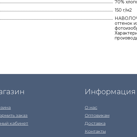
70% хлоп
150 г/м2
НАВОЛОЧ
оттенок и
фотоизобр
Характери
производ
агазин
Информация
зина
О нас
рмить заказ
Оптовикам
ный кабинет
Доставка
Контакты