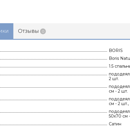
ики
Отзывы
0
BORIS
Boris Natu
1.5 спаль
пододеяль
2 шт.
пододеяль
см - 2 шт.
пододеяль
см - 2 шт.
пододеяль
50х70 см -
Сатин