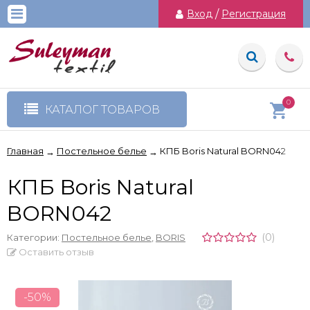
Вход
/
Регистрация
0
КАТАЛОГ ТОВАРОВ
Главная
Постельное белье
КПБ Boris Natural BORN042
→
→
КПБ Boris Natural
BORN042
(0)
Категории:
Постельное белье
,
BORIS
Оставить отзыв
-50%