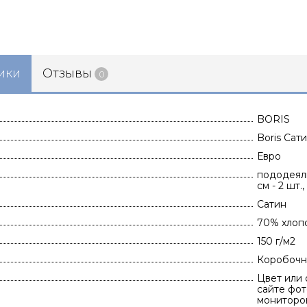
ики
Отзывы
0
BORIS
Boris Сат
Евро
пододеяль
см - 2 шт.
Сатин
70% хлоп
150 г/м2
Коробочн
Цвет или 
сайте фот
мониторов