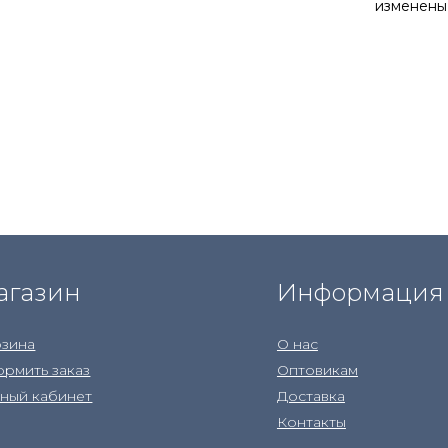
изменены
агазин
Информация
зина
О нас
рмить заказ
Оптовикам
ный кабинет
Доставка
Контакты