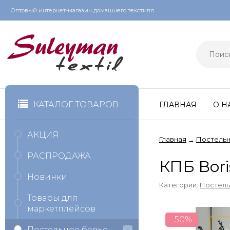
Оптовый интернет-магазин домашнего текстиля
КАТАЛОГ ТОВАРОВ
ГЛАВНАЯ
О Н
АКЦИЯ
Главная
Постельн
→
РАСПРОДАЖА
КПБ Bor
Новинки
Категории:
Постель
Товары для
маркетплейсов
-50%
Постельное белье