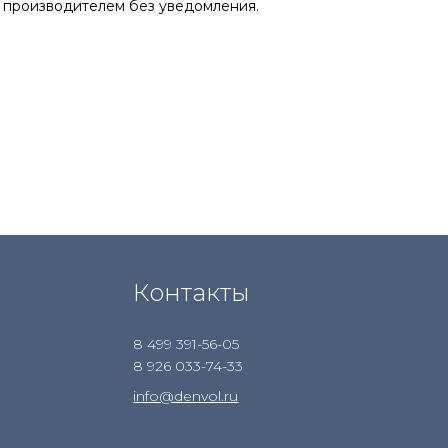
 производителем без уведомления.
Контакты
8 499 391-56-05
8 926 033-74-33
info@denvol.ru