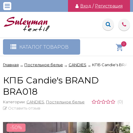
Вход
/
Регистрация
0
КАТАЛОГ ТОВАРОВ
Главная
Постельное белье
CANDIES
КПБ Candie's BRAN
→
→
→
КПБ Candie's BRAND
BRA018
(0)
Категории:
CANDIES
,
Постельное белье
Оставить отзыв
-50%