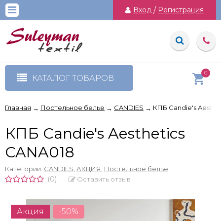
Вход
/
Регистрация
0
КАТАЛОГ ТОВАРОВ
Главная
Постельное белье
CANDIES
КПБ Candie's Aesthe
→
→
→
КПБ Candie's Aesthetics
CANA018
Категории:
CANDIES
,
АКЦИЯ
,
Постельное белье
(0)
Оставить отзыв
Акция
-50%