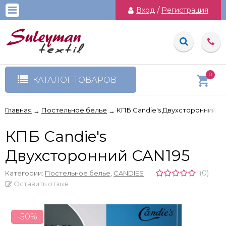
Вход
/
Регистрация
0
КАТАЛОГ ТОВАРОВ
Главная
Постельное белье
КПБ Candie's Двухсторонний C
→
→
КПБ Candie's
Двухсторонний CAN195
(0)
Категории:
Постельное белье
,
CANDIES
Оставить отзыв
-50%