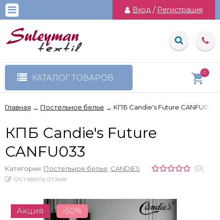
Вход
/
Регистрация
0
КАТАЛОГ ТОВАРОВ
Главная
Постельное белье
КПБ Candie's Future CANFU033
→
→
КПБ Candie's Future
CANFU033
(0)
Категории:
Постельное белье
,
CANDIES
Оставить отзыв
Акция
-50%
<