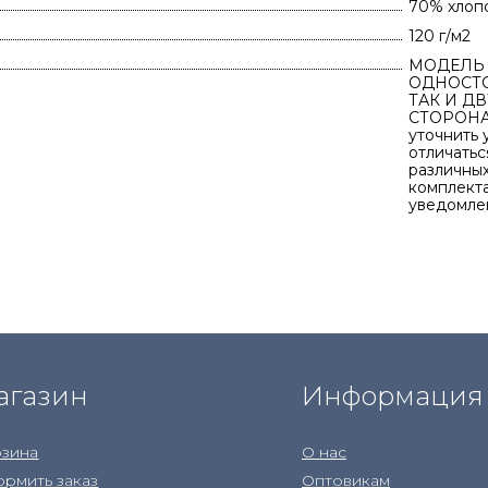
70% хлоп
120 г/м2
МОДЕЛЬ 
ОДНОСТО
ТАК И Д
СТОРОНА
уточнить 
отличатьс
различных
комплекта
уведомле
агазин
Информация
зина
О нас
рмить заказ
Оптовикам