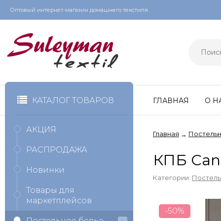
Оптовый интернет-магазин домашнего текстиля
КАТАЛОГ ТОВАРОВ
ГЛАВНАЯ
О Н
АКЦИЯ
Главная
Постельн
→
РАСПРОДАЖА
КПБ Can
Новинки
Категории:
Постель
Товары для
маркетплейсов
-50%
Постельное белье