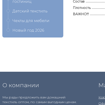
гостиниц
Состав
Плотность
Детский текстиль
ВАЖНО!!!
Чехлы для мебели
Новый год 2026
О компании
М
Мы рады предложить вам домашний
Кор
текстиль оптом, по самым выгодным ценам.
Офо