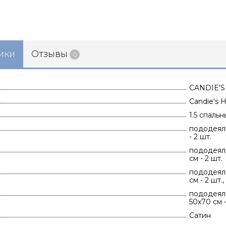
ики
Отзывы
0
CANDIE'S
Candie's
1.5 спаль
пододеяль
- 2 шт.
пододеяль
см - 2 шт.
пододеяль
см - 2 шт.
пододеяль
50х70 см -
Сатин