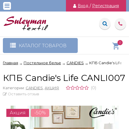
Вход
/
Регистрация
0
КАТАЛОГ ТОВАРОВ
Главная
Постельное белье
CANDIES
КПБ Candie's Life C
→
→
→
КПБ Candie's Life CANLI007
(0)
Категории:
CANDIES
,
АКЦИЯ
Оставить отзыв
Акция
-50%