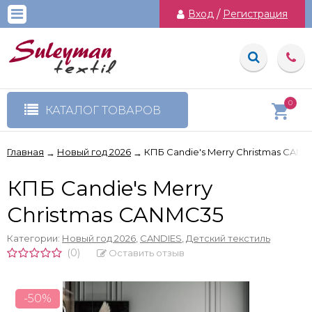
Вход
/
Регистрация
0
КАТАЛОГ ТОВАРОВ
Главная
Новый год 2026
КПБ Candie's Merry Christmas CAN
→
→
КПБ Candie's Merry
Christmas CANMC35
Категории:
Новый год 2026
,
CANDIES
,
Детский текстиль
(0)
Оставить отзыв
-50%