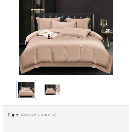
Евро
(
Артикул:
CANOE14
)