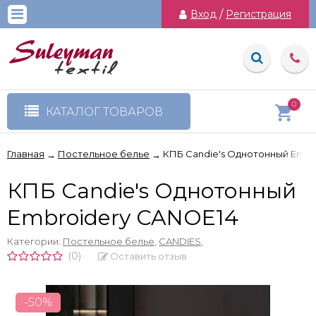
Вход
/
Регистрация
0
КАТАЛОГ ТОВАРОВ
Главная
Постельное белье
КПБ Candie's Однотонный Embr
→
→
КПБ Candie's Однотонный
Embroidery CANOE14
Категории:
Постельное белье
,
CANDIES
,
(0)
Оставить отзыв
-50%