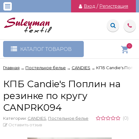
Вход
/
Регистрация
0
КАТАЛОГ ТОВАРОВ
Главная
Постельное белье
CANDIES
КПБ Candie's Попли
→
→
→
КПБ Candie's Поплин на
резинке по кругу
CANPRK094
(0)
Категории:
CANDIES
,
Постельное белье
Оставить отзыв