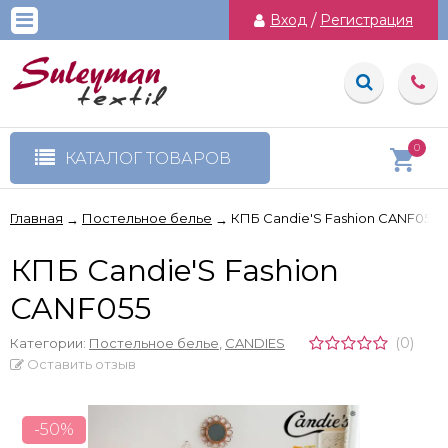
Вход
/
Регистрация
0
КАТАЛОГ ТОВАРОВ
Главная
Постельное белье
КПБ Candie'S Fashion CANF055
→
→
КПБ Candie'S Fashion
CANF055
(0)
Категории:
Постельное белье
,
CANDIES
Оставить отзыв
-50%