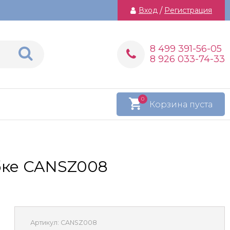
Вход
/
Регистрация
8 499 391-56-05
8 926 033-74-33
0
Корзина пуста
бке CANSZ008
Артикул:
CANSZ008