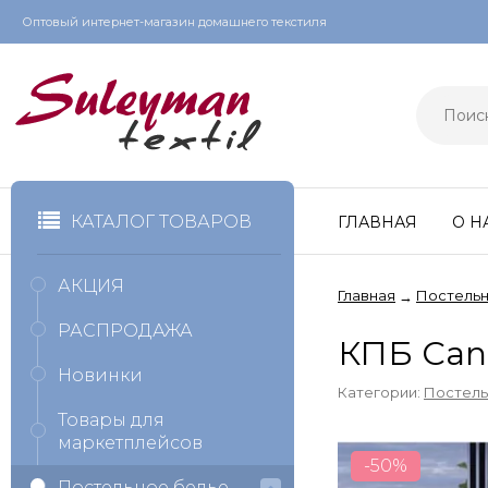
Оптовый интернет-магазин домашнего текстиля
КАТАЛОГ ТОВАРОВ
ГЛАВНАЯ
О Н
АКЦИЯ
Главная
Постельн
→
РАСПРОДАЖА
КПБ Can
Новинки
Категории:
Постель
Товары для
маркетплейсов
-50%
Постельное белье