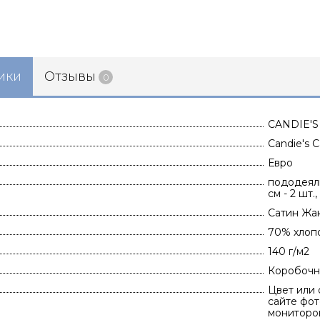
ики
Отзывы
0
CANDIE'S
Candie's 
Евро
пододеяль
см - 2 шт.
Сатин Жа
70% хлоп
140 г/м2
Коробочн
Цвет или 
сайте фот
мониторов