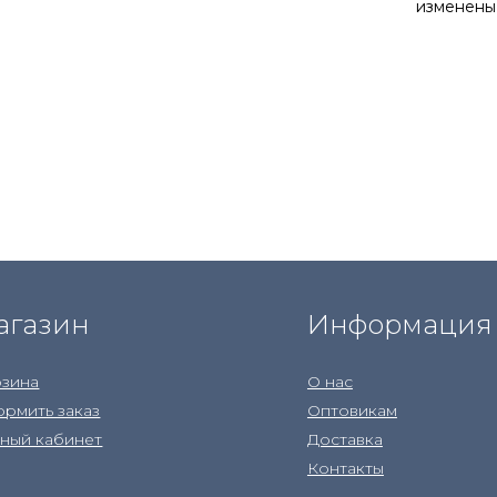
изменены
агазин
Информация
зина
О нас
рмить заказ
Оптовикам
ный кабинет
Доставка
Контакты