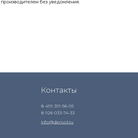
 производителем без уведомления.
Контакты
8 499 391-56-05
8 926 033-74-33
info@denvol.ru