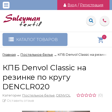
Вход
/
Регистрация
0
КАТАЛОГ ТОВАРОВ
Главная
Постельное белье
КПБ Denvol Classic на резинке 
→
→
КПБ Denvol Classic на
резинке по кругу
DENCLR020
(0)
Категории:
Постельное белье
,
DENVOL
Оставить отзыв